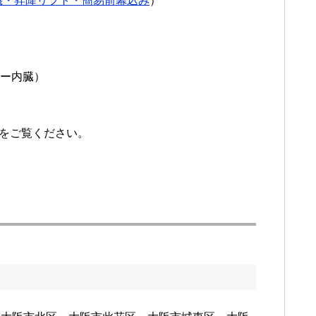
機・昇降リフト・簡易前幕込み
）
ター内臓）
をご覧ください。