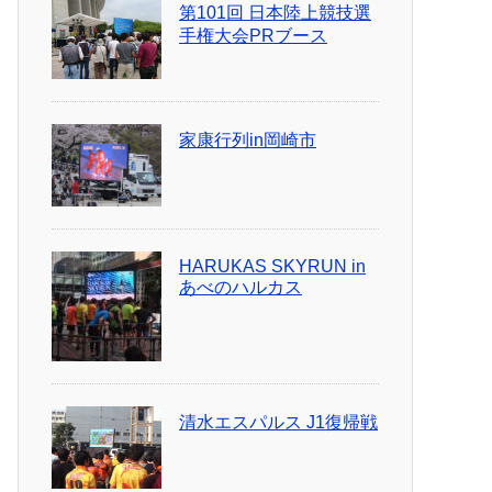
第101回 日本陸上競技選
手権大会PRブース
家康行列in岡崎市
HARUKAS SKYRUN in
あべのハルカス
清水エスパルス J1復帰戦