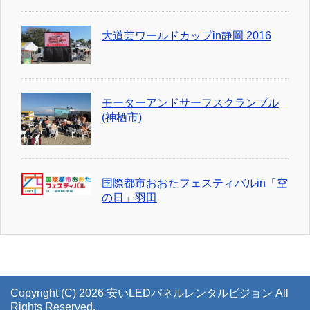
大道芸ワールドカップin静岡 2016
モーターアンドサーフスクランブル
(神栖市)
国際都市おおたフェスティバルin「空
の日」羽田
Copyright (C) 2026 安いLEDパネルレンタルビジョン
All
Rights Reserved.