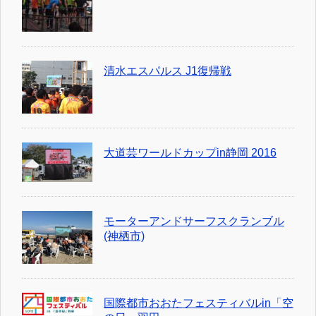
清水エスパルス J1復帰戦
大道芸ワールドカップin静岡 2016
モーターアンドサーフスクランブル
(神栖市)
国際都市おおたフェスティバルin「空