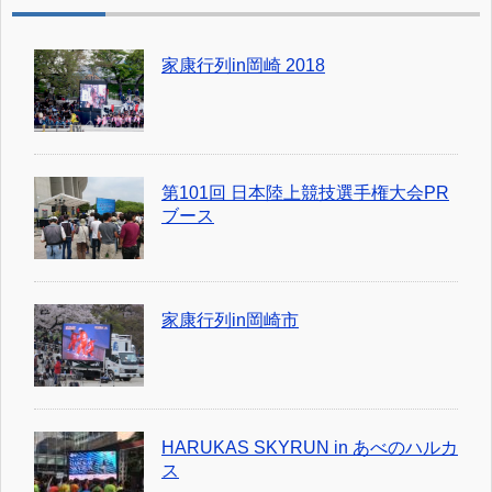
家康行列in岡崎 2018
第101回 日本陸上競技選手権大会PR
ブース
家康行列in岡崎市
HARUKAS SKYRUN in あべのハルカ
ス