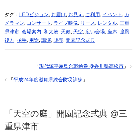
タグ：
LEDビジョン
,
お届け
,
お見え
,
ご利用
,
イベント
,
カ
メラマン
,
コンサート
,
ライブ映像
,
リース
,
レンタル
,
三重
県津市
,
会場案内
,
和太鼓
,
天候
,
天空
,
広い会場
,
座席
,
強風
,
後方
,
拍手
,
用途
,
講演
,
販売
,
開園記念式典
「
現代源平屋島合戦絵巻 @香川県高松市
」
「
平成24年度滋賀県総合防災訓練
」
「天空の庭」開園記念式典 @三
重県津市