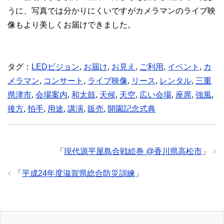
うに、写真では分かりにくいですがカメラマンのライブ映
像もより美しくお届けできました。
タグ：
LEDビジョン
,
お届け
,
お見え
,
ご利用
,
イベント
,
カ
メラマン
,
コンサート
,
ライブ映像
,
リース
,
レンタル
,
三重
県津市
,
会場案内
,
和太鼓
,
天候
,
天空
,
広い会場
,
座席
,
強風
,
後方
,
拍手
,
用途
,
講演
,
販売
,
開園記念式典
「
現代源平屋島合戦絵巻 @香川県高松市
」
「
平成24年度滋賀県総合防災訓練
」