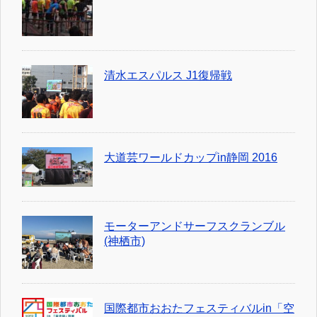
清水エスパルス J1復帰戦
大道芸ワールドカップin静岡 2016
モーターアンドサーフスクランブル
(神栖市)
国際都市おおたフェスティバルin「空