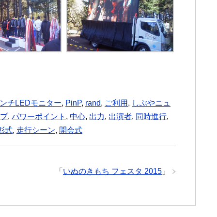
インチLEDモニター
,
PinP
,
rand
,
ご利用
,
しぶやニュ
プ
,
パワーポイント
,
中心
,
出力
,
出演者
,
同時進行
,
彰式
,
走行シーン
,
開会式
「
いぬのきもち フェスタ 2015
」