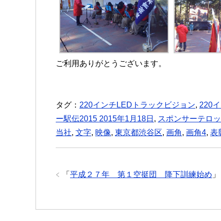
ご利用ありがとうございます。
タグ：
220インチLEDトラックビジョン
,
220
ー駅伝2015 2015年1月18日
,
スポンサーテロッ
当社
,
文字
,
映像
,
東京都渋谷区
,
画角
,
画角4
,
表
「
平成２７年 第１空挺団 降下訓練始め
」