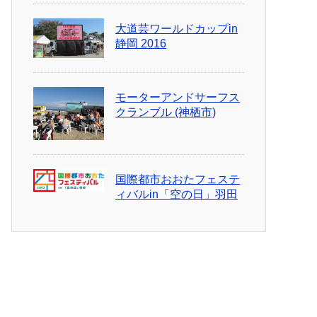
大道芸ワールドカップin
静岡 2016
モーターアンドサーフス
クランブル (神栖市)
国際都市おおたフェステ
ィバルin「空の日」羽田