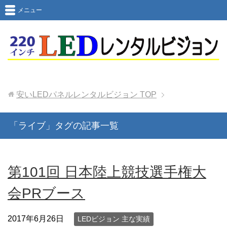
メニュー
安いLEDパネルレンタルビジョン
TOP
「ライブ」タグの記事一覧
第101回 日本陸上競技選手権大
会PRブース
2017年6月26日
LEDビジョン 主な実績