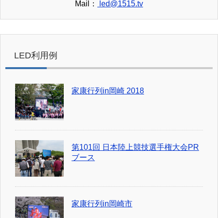
Mail：
led@1515.tv
LED利用例
家康行列in岡崎 2018
第101回 日本陸上競技選手権大会PR
ブース
家康行列in岡崎市