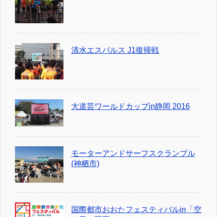
清水エスパルス J1復帰戦
大道芸ワールドカップin静岡 2016
モーターアンドサーフスクランブル
(神栖市)
国際都市おおたフェスティバルin「空