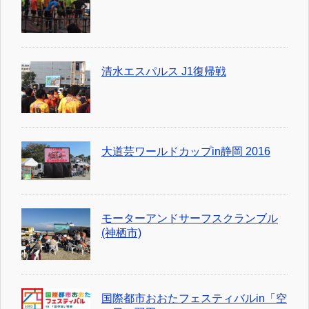
清水エスパルス J1復帰戦
大道芸ワールドカップin静岡 2016
モーターアンドサーフスクランブル
(神栖市)
国際都市おおたフェスティバルin「空