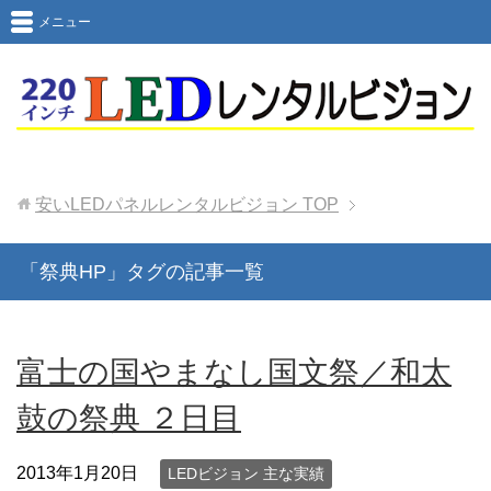
メニュー
安いLEDパネルレンタルビジョン
TOP
「祭典HP」タグの記事一覧
富士の国やまなし国文祭／和太
鼓の祭典 ２日目
2013年1月20日
LEDビジョン 主な実績