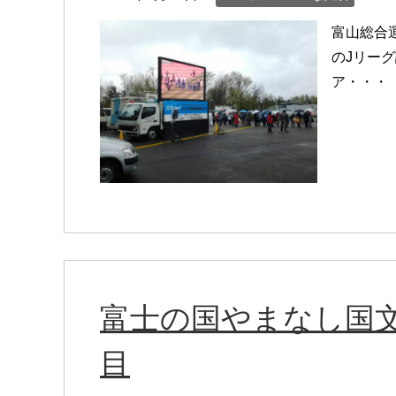
富山総合
のJリー
ア・・・
富士の国やまなし国文
目