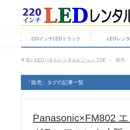
220インチLEDトラック
LEDレン
安いLEDパネルレンタルビジョン
TOP
販売
「販売」タグの記事一覧
Panasonic×FM80