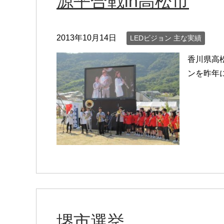
源平合戦in高松市
2013年10月14日
LEDビジョン 主な実績
香川県高松
ンを昨年
堺市選挙