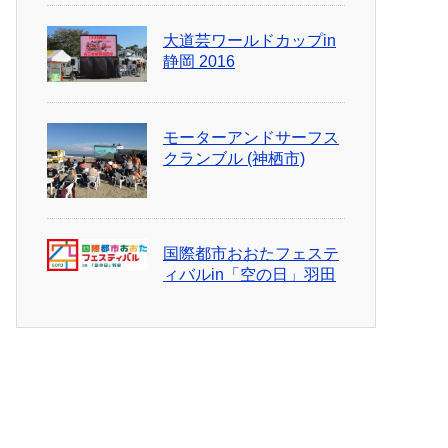
大道芸ワールドカップin
静岡 2016
モーターアンドサーフス
クランブル (神栖市)
国際都市おおたフェステ
ィバルin「空の日」羽田