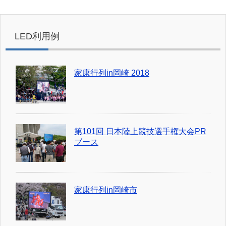
LED利用例
家康行列in岡崎 2018
第101回 日本陸上競技選手権大会PR
ブース
家康行列in岡崎市