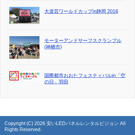
大道芸ワールドカップin静岡 2016
モーターアンドサーフスクランブル
(神栖市)
国際都市おおたフェスティバルin「空
の日」羽田
Copyright (C) 2026 安いLEDパネルレンタルビジョン
All
Rights Reserved.