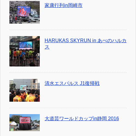
家康行列in岡崎市
HARUKAS SKYRUN in あべのハルカ
ス
清水エスパルス J1復帰戦
大道芸ワールドカップin静岡 2016